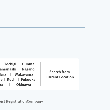
楽しみにお待ちしております。
Tochigi
Gunma
amanashi
Nagano
Search from
Nara
Wakayama
Current Location
me
Kochi
Fukuoka
ma
Okinawa
ist Registration
Company