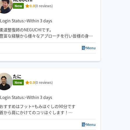
New
0.0
(0 reviews)
Login Status:
Within 3 days
柔道整復師のNEGUCHIです。
豊富な経験から様々なアプローチを行い皆様の身体
をケアさせて頂きます！
Menu
業界は今年で10年目になります。
現在は整骨院グループで院長として働いておりま
す！
たに
ヘッド、ストレッチ、肩甲骨などなど、
New
0.0
(0 reviews)
宜しくお願いします！
Login Status:
Within 3 days
おすすめはフット+もみほぐしの90分です
首から肩にかけてのコリほぐします！
施術後の体の軽さを体験して下さい、
また癒しを求められてる方も対応可能ですゆったり
Menu