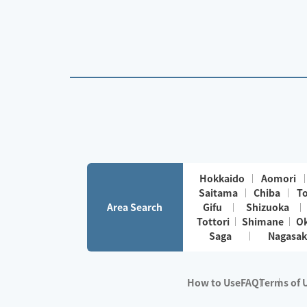
Hokkaido
Aomori
Saitama
Chiba
T
Area Search
Gifu
Shizuoka
Tottori
Shimane
O
Saga
Nagasak
How to Use
FAQ
Terms of 