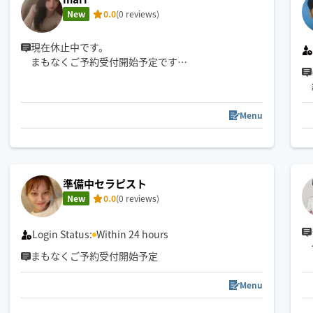
New
0.0
(0 reviews)
現在休止中です。
まもなくご予約受付開始予定です
はじめまして。mariと申します
セラピスト歴約7年
Menu
タイ古式とオイルマッサージ、もみほぐしに対応し
ております。
大型チェーン店から個人サロンまで様々な店舗にて
多くのお客様を担当してきました。
準備中セラピスト
ゆっくりとした心地よい施術を得意としておりま
New
0.0
(0 reviews)
す。リラックスしたい方、心身ともにお疲れで癒し
のお時間を過ごしたい方お待ちしております。
Login Status:
Within 24 hours
まもなくご予約受付開始予定
Menu