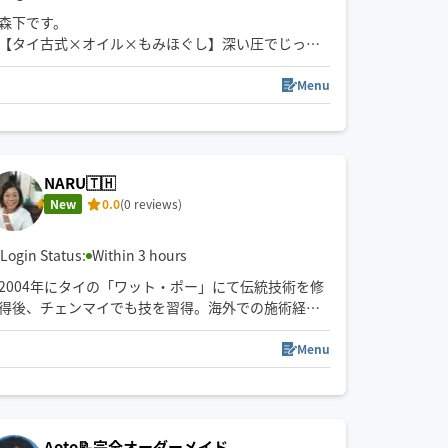
森下です。
【タイ古式×オイル×もみほぐし】深い圧でじっく
り解きほぐす極上のリフレッシュタイム空間
Menu
NARU🇹🇭
New
0.0
(0 reviews)
Login Status:
Within 3 hours
2004年にタイの「ワット・ポー」にて伝統技術を修
得後、チェンマイでも技を習得。海外での施術経験
やサロン店長としての店舗運営を経て、現在はフリ
ーランスとして活動しています。これまで培った多
Menu
様な経験を活かし、型にはまらない「お一人おひと
りの身体に寄り添うケア」を大切にしています😀
Aoto📝完全オーダーメイド