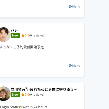
せて頂きます。
Menu
ハシ
New
0.0
(0 reviews)
まもなくご予約受付開始予定
Menu
立川発🚗³₃-疲れた心と身体に寄り添う、
特別な癒やし時間を🌸
New
0.0
(0 reviews)
Login Status:
Within 24 hours