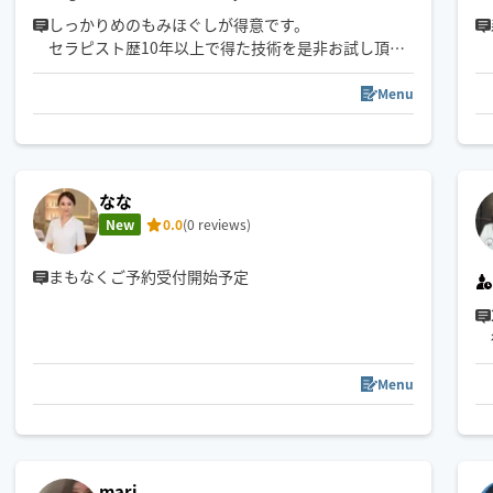
しっかりめのもみほぐしが得意です。
セラピスト歴10年以上で得た技術を是非お試し頂け
たらと思います。
Menu
なな
New
0.0
(0 reviews)
まもなくご予約受付開始予定
Menu
mari