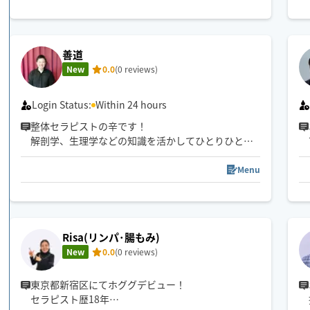
現在は田舎暮らしをしながら、都内へ出稼ぎするた
めホググに登録。
善道
歴45年の手の感覚でコリを逃さず、力加減も絶妙と
New
0.0
(0 reviews)
『今までで最高の技術』と評価を頂いています。
ぜひ一度お試しください。
Login Status:
Within 24 hours
整体セラピストの辛です！
何卒よろしくお願いします。
解剖学、生理学などの知識を活かしてひとりひとり
に合った施術を提供いたします。
よろしくお願い致します。
Menu
Risa(リンパ･腸もみ)
New
0.0
(0 reviews)
東京都新宿区にてホググデビュー！
セラピスト歴18年