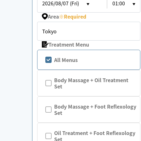
2026/08/07 (Fri)
01:00
Area
※
Required
Tokyo
Treatment Menu
All Menus
Body Massage + Oil Treatment
Set
Body Massage + Foot Reflexology
Set
Oil Treatment + Foot Reflexology
Set