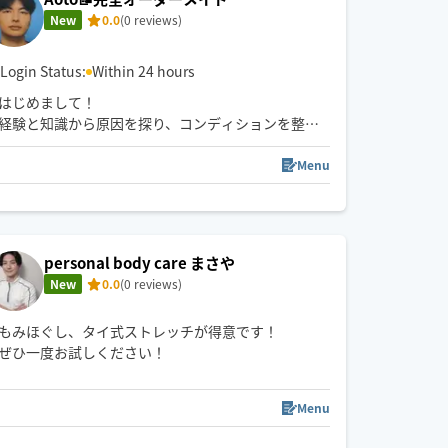
New
0.0
(0 reviews)
Login Status:
Within 24 hours
はじめまして！
経験と知識から原因を探り、コンディションを整え
ます！！
衛生面も気を使っていますので、詳しくはプロフィ
Menu
ールをご参照ください。
personal body care まさや
New
0.0
(0 reviews)
もみほぐし、タイ式ストレッチが得意です！
ぜひ一度お試しください！
Menu