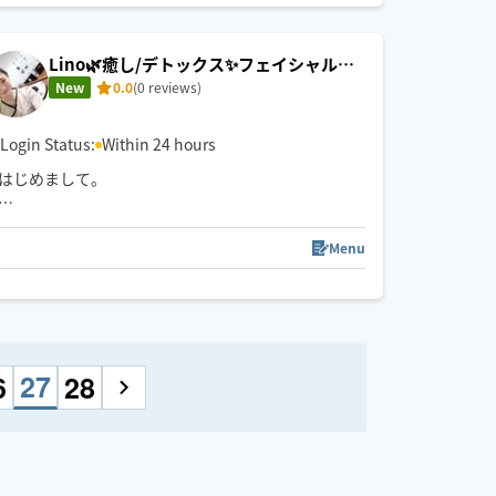
Lino🌿癒し/デトックス✨フェイシャル&
ボディ
New
0.0
(0 reviews)
Login Status:
Within 24 hours
はじめまして。
お疲れのお身体を優しく、的確にゆるめ、
心地よく整える施術を心がけています。
Menu
ツラいお疲れの部分を見極めながら
その日のお身体に合わせて
丁寧にアプローチし、
施術後には深く呼吸ができるように…
27
6
28
そんなお時間を
ご一緒できたら嬉しく思います。
ご要望など、お聞かせくださいませ。
お会いできること