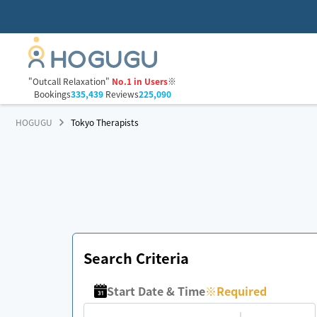
"Outcall Relaxation"
No.1 in Users
※
Bookings
335,439
Reviews
225,090
HOGUGU
Tokyo Therapists
Search Criteria
Start Date & Time
※
Required