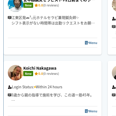
で500円OFF‼️
New
0.0
(0 reviews)
江東区発🚗³₃元ホテルセラピ兼現鍼灸師✨
シフト表示がない時間帯は出勤リクエストをお願い
いたします🙇‍♀️
男性のお客様：初回はもみほぐしのみ可能(リピータ
Menu
ー様はすべてのメニュー可能)
女性のお客様：すべてのメニュー可能
ストレスを和らげたり、疲労回復など癒やされたい
Koichi Nakagawa
方・・・・🍀
New
0.0
(0 reviews)
肩・首・腰のコリをしっかりと取りたい
方・・・・・🍀
Login Status:
Within 24 hours
遠慮なくご相談ください！
3歳から親の指導で施術を学び、この道一筋45年。
都内某駅前のリラクゼーションサロン勤務を経て、1
3年前に独立しました。
Menu