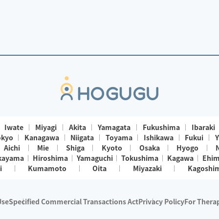
Iwate
Miyagi
Akita
Yamagata
Fukushima
Ibaraki
okyo
Kanagawa
Niigata
Toyama
Ishikawa
Fukui
Y
Aichi
Mie
Shiga
Kyoto
Osaka
Hyogo
kayama
Hiroshima
Yamaguchi
Tokushima
Kagawa
Ehi
i
Kumamoto
Oita
Miyazaki
Kagoshi
Use
Specified Commercial Transactions Act
Privacy Policy
For Therap