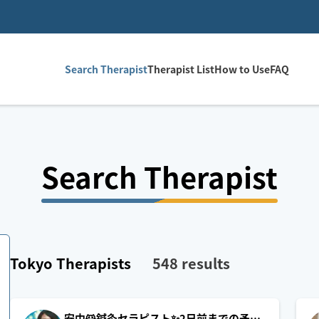
Search Therapist
Therapist List
How to Use
FAQ
Search Therapist
Tokyo
Therapists
548
results
安中🐹鍼灸セラピスト✨2日前までの予約