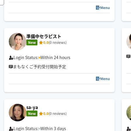
【得意】もみほぐし・リンパケア･腸もみ
肩こり･腰痛･慢性疲労など
Menu
腸から整えよう！！
お客様おひとりおひとりに合わせた施術方法で、お
身体の調子を整えるサポートをいたします。
準備中セラピスト
New
0.0
(0 reviews)
慢性疲労、お身体のお悩みご相談ください。
Login Status:
Within 24 hours
まもなくご予約受付開始予定
Menu
sa-ya
New
0.0
(0 reviews)
Login Status:
Within 3 days